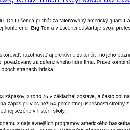
lu. Do Lučenca prichádza talentovaný americký guard
La
ej konferencii
Big Ten
a v Lučenci odštartuje svoju profes
e skórovať, rozohrávať aj efektívne zakončiť, no jeho p
ol považovaný za defenzívneho lídra tímu. Práve kombinác
 oboch stranách ihriska.
3 zápasov, z toho 26 v základnej zostave, a často bol n
na zápas pri viac než 54-percentnej úspešnosti streľby z 
ednej sezóne v histórii školy.
ednému z najslávnejších programov amerického basketbalu,