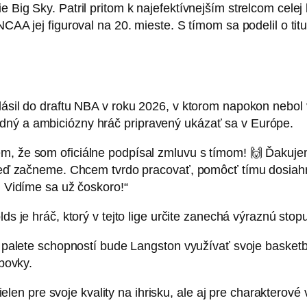
 Big Sky. Patril pritom k najefektívnejším strelcom celej 
NCAA jej figuroval na 20. mieste. S tímom sa podelil o tit
hlásil do draftu NBA v roku 2026, v ktorom napokon nebo
dný a ambiciózny hráč pripravený ukázať sa v Európe.
, že som oficiálne podpísal zmluvu s tímom! 🙌 Ďakujem 
eď začneme. Chcem tvrdo pracovať, pomôcť tímu dosiahn
 Vidíme sa už čoskoro!“
ds je hráč, ktorý v tejto lige určite zanechá výraznú stop
lete schopností bude Langston využívať svoje basketbalov
bovky.
elen pre svoje kvality na ihrisku, ale aj pre charakterové 