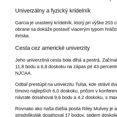
Univerzálny a fyzický krídelník
Garcia je urastený krídelník, ktorý pri výške 203
obrane sa dokáže postaviť viacerým typom hráčov.
ihriska.
Cesta cez americké univerzity
Jeho univerzitná cesta bola dlhá a pestrá. Začína
11,8 bodu a 6,8 doskoku na zápas pri 43-percentne
NJCAA.
Odtiaľ prestúpil na univerzitu Tulsa, kde strávil 
tímovo najlepších 6,0 doskoku, pričom v konferen
návrate dosahoval 9,6 bodu a 4,2 doskoku, s max
Rovnako ako naša ďalšia posila Riley Mulvey je
stredoškolák dosahoval 17 bodov, sedem doskokov