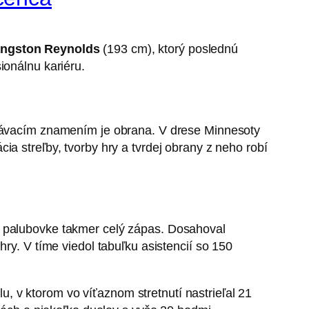
ngston Reynolds
(193 cm), ktorý poslednú
ionálnu kariéru.
oznávacím znamením je obrana. V drese Minnesoty
ia streľby, tvorby hry a tvrdej obrany z neho robí
a palubovke takmer celý zápas. Dosahoval
hry. V tíme viedol tabuľku asistencií so 150
 v ktorom vo víťaznom stretnutí nastrieľal 21