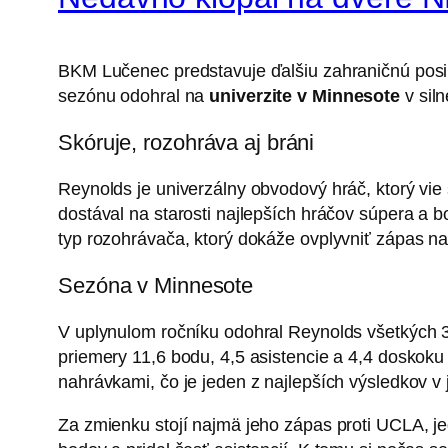
BKM Lučenec predstavuje ďalšiu zahraničnú posi
sezónu odohral na
univerzite v Minnesote
v siln
Skóruje, rozohráva aj bráni
Reynolds je univerzálny obvodový hráč, ktorý vi
dostával na starosti najlepších hráčov súpera a b
typ rozohrávača, ktorý dokáže ovplyvniť zápas na
Sezóna v Minnesote
V uplynulom ročníku odohral Reynolds všetkých 3
priemery 11,6 bodu, 4,5 asistencie a 4,4 doskoku 
nahrávkami, čo je jeden z najlepších výsledkov v j
Za zmienku stojí najmä jeho zápas proti UCLA, j