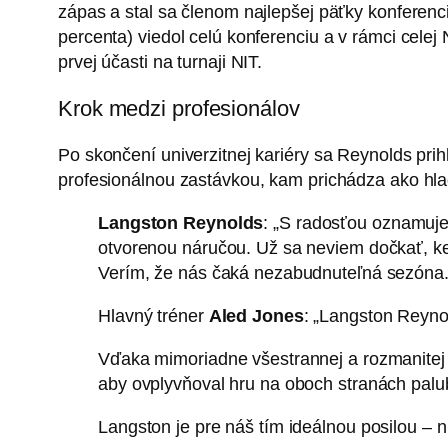
zápas a stal sa členom najlepšej päťky konferencie
percenta) viedol celú konferenciu a v rámci celej 
prvej účasti na turnaji NIT.
Krok medzi profesionálov
Po skončení univerzitnej kariéry sa Reynolds pri
profesionálnou zastávkou, kam prichádza ako hla
Langston Reynolds
: „S radosťou oznamujem
otvorenou náručou. Už sa neviem dočkať, k
Verím, že nás čaká nezabudnuteľná sezóna.
Hlavný tréner
Aled Jones
: „Langston Reynol
Vďaka mimoriadne všestrannej a rozmanitej pa
aby ovplyvňoval hru na oboch stranách palu
Langston je pre náš tím ideálnou posilou – ni