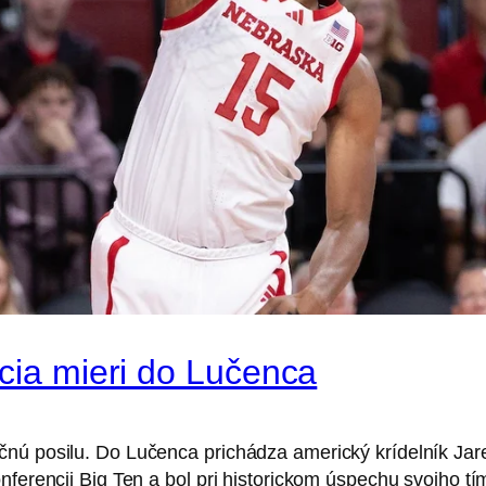
rcia mieri do Lučenca
čnú posilu. Do Lučenca prichádza americký krídelník Jar
nferencii Big Ten a bol pri historickom úspechu svojho tí