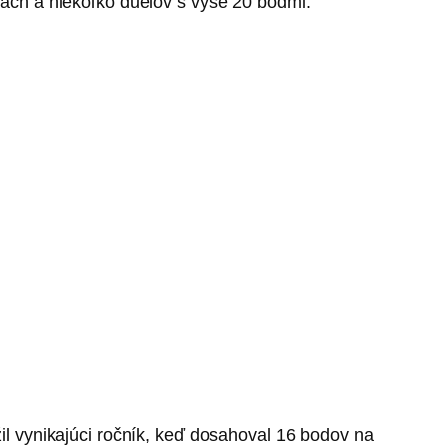
ciách a niekoľko duelov s vyše 20 bodmi.
žil vynikajúci ročník, keď dosahoval 16 bodov na