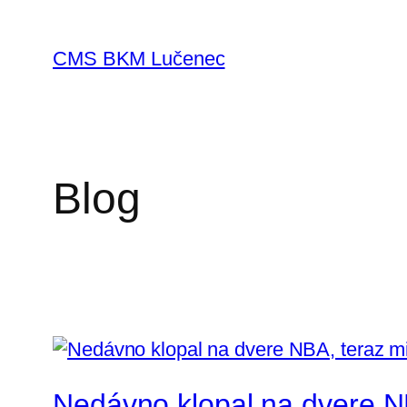
Prejsť
na
CMS BKM Lučenec
obsah
Blog
Nedávno klopal na dvere N