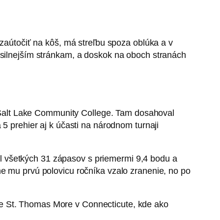
 zaútočiť na kôš, má streľbu spoza oblúka a v
ajsilnejším stránkam, a doskok na oboch stranách
na Salt Lake Community College. Tam dosahoval
 5 prehier aj k účasti na národnom turnaji
oval všetkých 31 zápasov s priemermi 9,4 bodu a
ne mu prvú polovicu ročníka vzalo zranenie, no po
ie St. Thomas More v Connecticute, kde ako