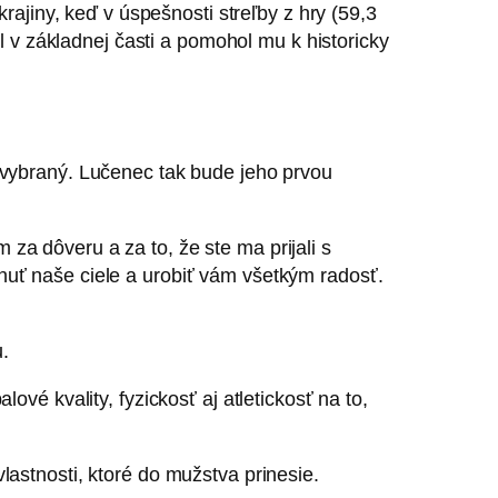
krajiny, keď v úspešnosti streľby z hry (59,3
ul v základnej časti a pomohol mu k historicky
l vybraný. Lučenec tak bude jeho prvou
za dôveru a za to, že ste ma prijali s
uť naše ciele a urobiť vám všetkým radosť.
u.
é kvality, fyzickosť aj atletickosť na to,
vlastnosti, ktoré do mužstva prinesie.