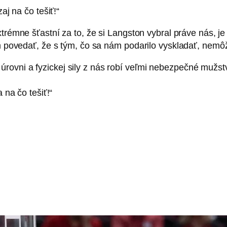
j na čo tešiť!“
trémne šťastní za to, že si Langston vybral práve nás, j
povedať, že s tým, čo sa nám podarilo vyskladať, nemô
j úrovni a fyzickej sily z nás robí veľmi nebezpečné muž
na čo tešiť!“