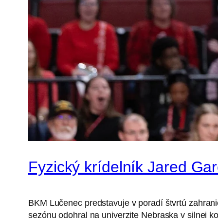
Fyzický krídelník Jared Ga
BKM Lučenec predstavuje v poradí štvrtú zahrani
sezónu odohral na univerzite Nebraska v silnej ko