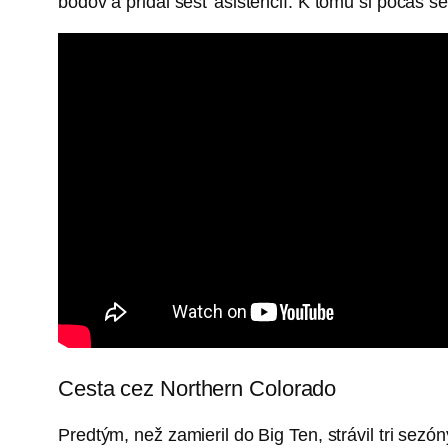
bodov a pridal šesť asistencií. K tomu si počas s
Cesta cez Northern Colorado
Predtým, než zamieril do Big Ten, strávil tri sez