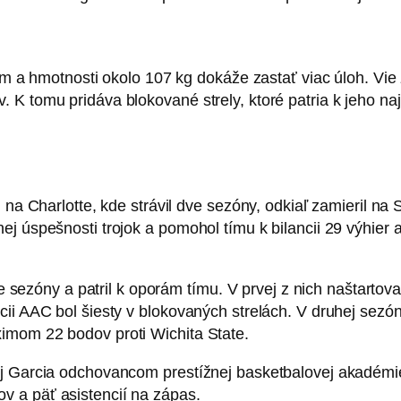
 cm a hmotnosti okolo 107 kg dokáže zastať viac úloh. Vie
 K tomu pridáva blokované strely, ktoré patria k jeho n
l na Charlotte, kde strávil dve sezóny, odkiaľ zamieril 
j úspešnosti trojok a pomohol tímu k bilancii 29 výhier a
dve sezóny a patril k oporám tímu. V prvej z nich naštart
cii AAC bol šiesty v blokovaných strelách. V druhej sezó
imom 22 bodov proti Wichita State.
 aj Garcia odchovancom prestížnej basketbalovej akadém
 a päť asistencií na zápas.